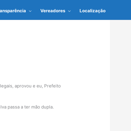
ransparência
Vereadores
Localização
s, aprovou e eu, Prefeito
ilva passa a ter mão dupla.
ições em contrário.