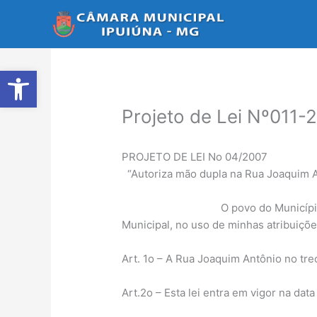
Ir
para
o
conteúdo
Abrir a barra de ferramentas
Projeto de Lei Nº011-2
PROJETO DE LEI No 04/2007
“Autoriza mão dupla na Rua Joaquim 
O povo do Município de Ipuiuna, 
Municipal, no uso de minhas atribuiçõe
Art. 1o – A Rua Joaquim Antônio no trec
Art.2o – Esta lei entra em vig