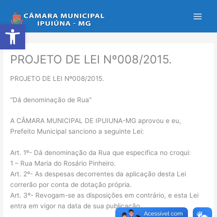
Ir
para
Abrir a barra de ferramentas
o
conteúdo
PROJETO DE LEI Nº008/2015.
PROJETO DE LEI Nº008/2015.
“Dá denominação de Rua”
A CÂMARA MUNICIPAL DE IPUIUNA-MG aprovou e eu,
Prefeito Municipal sanciono a seguinte Lei:
Art. 1º- Dá denominação da Rua que especifica no croqui:
1 – Rua Maria do Rosário Pinheiro.
Art. 2º- As despesas decorrentes da aplicação desta Lei
correrão por conta de dotação própria.
Art. 3º- Revogam-se as disposições em contrário, e esta Lei
entra em vigor na data de sua publicação.