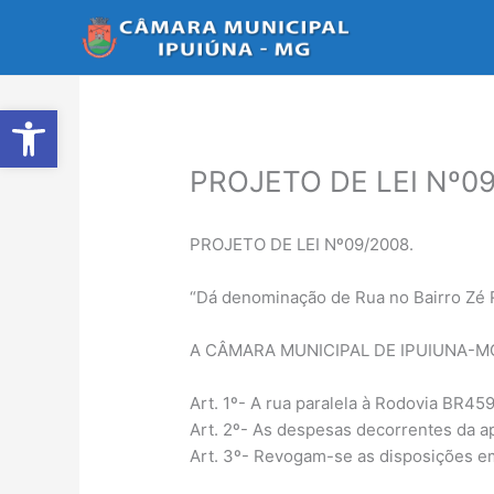
Ir
para
o
conteúdo
Abrir a barra de ferramentas
PROJETO DE LEI Nº09
PROJETO DE LEI Nº09/2008.
“Dá denominação de Rua no Bairro Zé 
A CÂMARA MUNICIPAL DE IPUIUNA-MG apr
Art. 1º- A rua paralela à Rodovia BR4
Art. 2º- As despesas decorrentes da ap
Art. 3º- Revogam-se as disposições em 