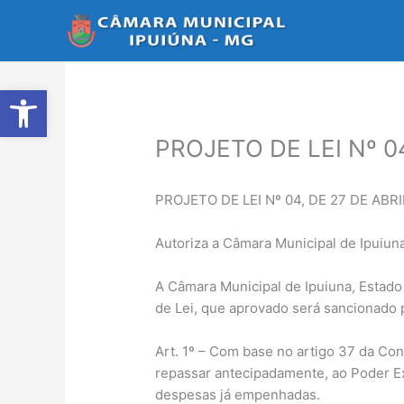
Ir
para
o
conteúdo
Abrir a barra de ferramentas
PROJETO DE LEI Nº 04
PROJETO DE LEI Nº 04, DE 27 DE ABRI
Autoriza a Câmara Municipal de Ipuiun
A Câmara Municipal de Ipuiuna, Estado 
de Lei, que aprovado será sancionado p
Art. 1º – Com base no artigo 37 da Cons
repassar antecipadamente, ao Poder Ex
despesas já empenhadas.