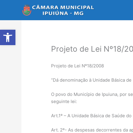
Ir
para
o
conteúdo
Abrir a barra de ferramentas
Projeto de Lei Nº18/2
Projeto de Lei Nº18/2008
“Dá denominação à Unidade Básica de 
O povo do Município de Ipuiuna, por se
seguinte lei:
Art.1º – A Unidade Básica de Saúde do
Art. 2º- As despesas decorrentes da ap