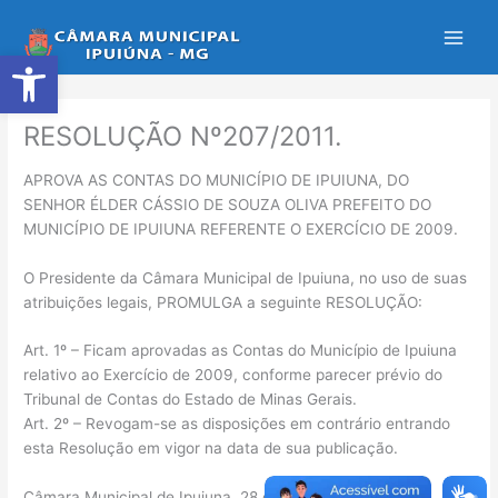
Ir
para
Abrir a barra de ferramentas
o
conteúdo
RESOLUÇÃO Nº207/2011.
APROVA AS CONTAS DO MUNICÍPIO DE IPUIUNA, DO
SENHOR ÉLDER CÁSSIO DE SOUZA OLIVA PREFEITO DO
MUNICÍPIO DE IPUIUNA REFERENTE O EXERCÍCIO DE 2009.
O Presidente da Câmara Municipal de Ipuiuna, no uso de suas
atribuições legais, PROMULGA a seguinte RESOLUÇÃO:
Art. 1º – Ficam aprovadas as Contas do Município de Ipuiuna
relativo ao Exercício de 2009, conforme parecer prévio do
Tribunal de Contas do Estado de Minas Gerais.
Art. 2º – Revogam-se as disposições em contrário entrando
esta Resolução em vigor na data de sua publicação.
Câmara Municipal de Ipuiuna, 28 de setembro de 2011.