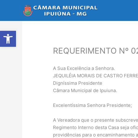
Ir
para
o
conteúdo
Abrir a barra de ferramentas
REQUERIMENTO Nº 0
A Sua Excelência a Senhora.
JEQUILÉIA MORAIS DE CASTRO FERRE
Digníssima Presidente
Câmara Municipal de Ipuiuna.
Excelentíssima Senhora Presidente;
A Vereadora que o presente subscreve 
Regimento Interno desta Casa seja of
providências para o encaminhamento a