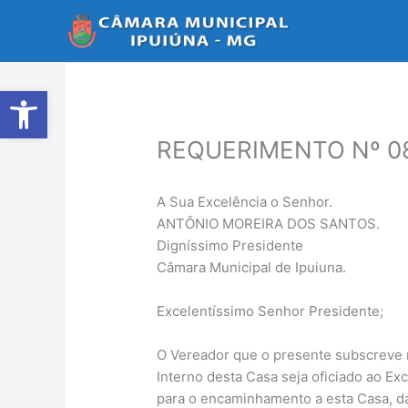
Ir
para
o
conteúdo
Abrir a barra de ferramentas
REQUERIMENTO Nº 0
A Sua Excelência o Senhor.
ANTÔNIO MOREIRA DOS SANTOS.
Digníssimo Presidente
Câmara Municipal de Ipuiuna.
Excelentíssimo Senhor Presidente;
O Vereador que o presente subscreve 
Interno desta Casa seja oficiado ao E
para o encaminhamento a esta Casa, d