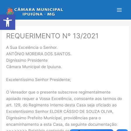
Ir
para
Abrir a barra de ferramentas
o
conteúdo
REQUERIMENTO Nº 13/2021
A Sua Excelência o Senhor.
ANTÔNIO MOREIRA DOS SANTOS.
Digníssimo Presidente
Câmara Municipal de Ipuiuna.
Excelentíssimo Senhor Presidente;
O Vereador que o presente subscreve regimentalmente
apoiado requer a Vossa Excelência, consoante aos termos do
art. 129, do Regimento Interno desta Casa seja oficiado ao
Excelentíssimo Senhor ELDER CÁSSIO DE SOUZA OLIVA,
Digníssimo Prefeito Municipal, providências para o
encaminhamento a esta Casa, da seguinte documentação:
>>>>>>>> Relatório contendo os repasses mensais, de