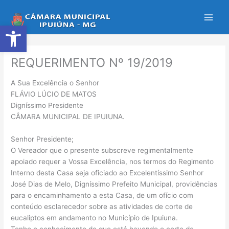
Ir
para
Abrir a barra de ferramentas
o
conteúdo
REQUERIMENTO Nº 19/2019
A Sua Excelência o Senhor
FLÁVIO LÚCIO DE MATOS
Digníssimo Presidente
CÂMARA MUNICIPAL DE IPUIUNA.
Senhor Presidente;
O Vereador que o presente subscreve regimentalmente
apoiado requer a Vossa Excelência, nos termos do Regimento
Interno desta Casa seja oficiado ao Excelentíssimo Senhor
José Dias de Melo, Digníssimo Prefeito Municipal, providências
para o encaminhamento a esta Casa, de um ofício com
conteúdo esclarecedor sobre as atividades de corte de
eucaliptos em andamento no Município de Ipuiuna.
Tenho o conhecimento de que está havendo o corte de