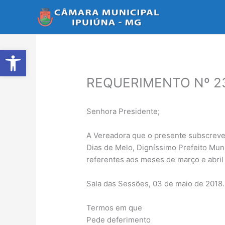
Ir
para
o
conteúdo
Abrir a barra de ferramentas
REQUERIMENTO Nº 2
Senhora Presidente;
A Vereadora que o presente subscreve,
Dias de Melo, Digníssimo Prefeito Muni
referentes aos meses de março e abril
Sala das Sessões, 03 de maio de 2018.
Termos em que
Pede deferimento