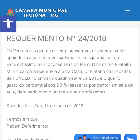
Ir
para
Abrir a barra de ferramentas
o
conteúdo
REQUERIMENTO Nº 24/2018
Os Vereadores que o presente subscreve, regimentalmente
apoiados, requerem a Vossa Excelência seja oficiado ao
Excelentíssimo Senhor José Dias de Melo, Digníssimo Prefeito
Municipal para que envie a esta Casa, o relatório das receitas
do FUNDEB no primeiro quadrimestre de 2018 e o que foi
gasto do percentual dos 60 % (sessenta por cento) em sala de
aula, detalhado com quantos e quais professores.
Sala das Sessões, 15 de maio de 2018.
Termos em que
Pedem Deferimento;
José Reinaldo Franco