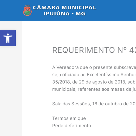
Ir
para
o
conteúdo
Abrir a barra de ferramentas
REQUERIMENTO Nº 4
A Vereadora que o presente subscreve
seja oficiado ao Excelentíssimo Senh
35/2018, de 29 de agosto de 2018, sob
municipais, referentes aos meses de ju
Sala das Sessões, 16 de outubro de 20
Termos em que
Pede deferimento