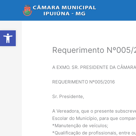
Ir
para
o
conteúdo
Abrir a barra de ferramentas
Requerimento Nº005/
A EXMO. SR. PRESIDENTE DA CÂMARA
REQUERIMENTO Nº005/2016
Sr. Presidente,
A Vereadora, que o presente subscreve,
Escolar do Município, para que compar
*Manutenção de veículos;
*Qualificação de profissionais, entre o