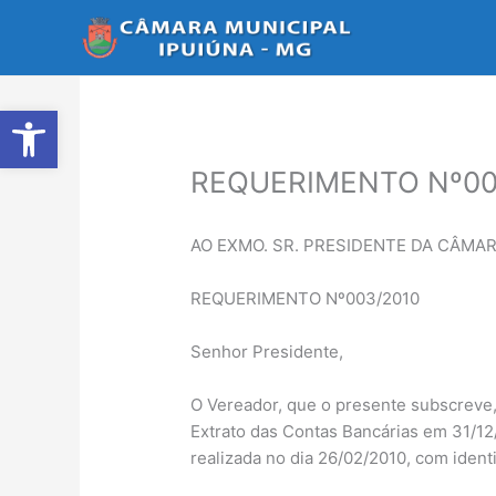
Ir
para
o
conteúdo
Abrir a barra de ferramentas
REQUERIMENTO Nº00
AO EXMO. SR. PRESIDENTE DA CÂMAR
REQUERIMENTO Nº003/2010
Senhor Presidente,
O Vereador, que o presente subscreve, 
Extrato das Contas Bancárias em 31/1
realizada no dia 26/02/2010, com identi