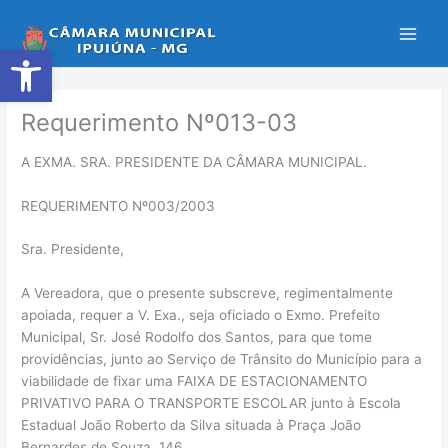
Ir
para
Abrir a barra de ferramentas
o
conteúdo
Requerimento Nº013-03
A EXMA. SRA. PRESIDENTE DA CÂMARA MUNICIPAL.
REQUERIMENTO Nº003/2003
Sra. Presidente,
A Vereadora, que o presente subscreve, regimentalmente
apoiada, requer a V. Exa., seja oficiado o Exmo. Prefeito
Municipal, Sr. José Rodolfo dos Santos, para que tome
providências, junto ao Serviço de Trânsito do Município para a
viabilidade de fixar uma FAIXA DE ESTACIONAMENTO
PRIVATIVO PARA O TRANSPORTE ESCOLAR junto à Escola
Estadual João Roberto da Silva situada à Praça João
Bernardes de Souza, 146.