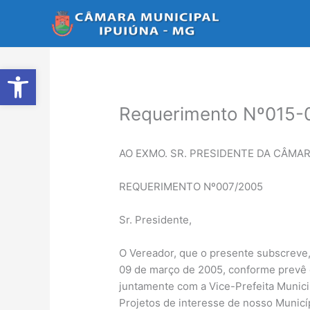
Ir
para
o
conteúdo
Abrir a barra de ferramentas
Requerimento Nº015-
AO EXMO. SR. PRESIDENTE DA CÂMAR
REQUERIMENTO Nº007/2005
Sr. Presidente,
O Vereador, que o presente subscreve, r
09 de março de 2005, conforme prevê o
juntamente com a Vice-Prefeita Munici
Projetos de interesse de nosso Municí