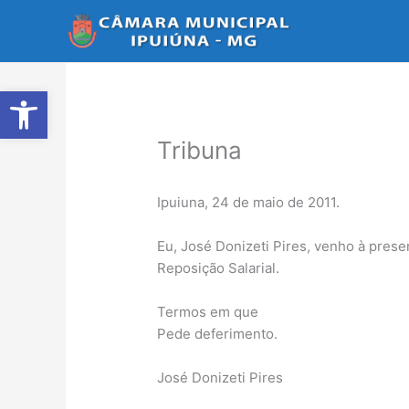
Ir
para
o
conteúdo
Abrir a barra de ferramentas
Tribuna
Ipuiuna, 24 de maio de 2011.
Eu, José Donizeti Pires, venho à prese
Reposição Salarial.
Termos em que
Pede deferimento.
José Donizeti Pires