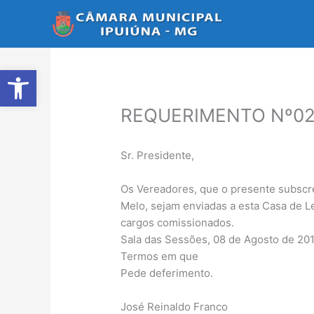
Ir
para
o
conteúdo
Abrir a barra de ferramentas
REQUERIMENTO Nº02
Sr. Presidente,
Os Vereadores, que o presente subscrev
Melo, sejam enviadas a esta Casa de L
cargos comissionados.
Sala das Sessões, 08 de Agosto de 201
Termos em que
Pede deferimento.
José Reinaldo Franco