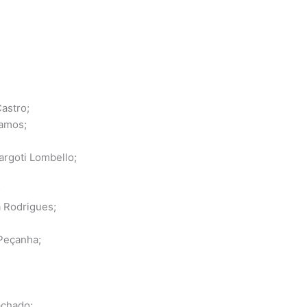
Castro;
Ramos;
argoti Lombello;
;
a Rodrigues;
 Peçanha;
achado;