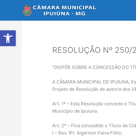
Ir
para
o
conteúdo
Abrir a barra de ferramentas
RESOLUÇÃO Nº 250/2
“DISPÕE SOBRE A CONCESSÃO DO TÍT
A CÂMARA MUNICIPAL DE IPUIUNA, Estad
Projeto de Resolução de autoria dos 
Art. 1º – Esta Resolução concede o Tít
Município de Ipuiuna.
Art. 2º – Fica concedido o Título de C
I – Rev. IPI. Algernon Paiva Filho;