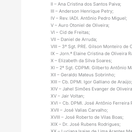
II – Ana Cristina dos Santos Paiva;
III – Anderson Henrique Petry;
IV – Rev. IADI. Antônio Pedro Miguel;
V – Auro Otoniel de Oliveira;
VI – Cid de Freitas;
VII – Daniel de Arruda;
VIII – 3º Sgt. PRE. Gilson Monteiro de 
IX – Jorn.ª Elaine Cristina de Oliveira 
X – Elizabeth da Silva Soares;
XI – 2º Sgt. CDPMI. Gilberto Antônio M
XII – Geraldo Mateus Sobrinho;
XIII – Cb. DPMI. Igor Galliano de Araújo
XIV – Jahel Simões Evanger de Oliveir
XV – Jair Voltan;
XVI – Cb. DPMI. José Antônio Ferreira
XVII – José Valias Carvalho;
XVIII – José Roberto de Vilas Boas;
XIX – Dr. José Rubens Rodrigues;
XX – Luciana Isaias de Lima Arantes M