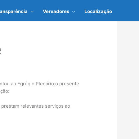
ransparência
Vereadores
Localização
2
tou ao Egrégio Plenário o presente
ução:
e prestam relevantes serviços ao