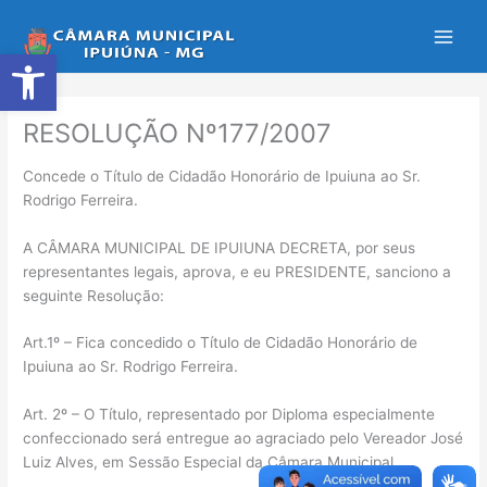
Ir
para
Abrir a barra de ferramentas
o
conteúdo
RESOLUÇÃO Nº177/2007
Concede o Título de Cidadão Honorário de Ipuiuna ao Sr.
Rodrigo Ferreira.
A CÂMARA MUNICIPAL DE IPUIUNA DECRETA, por seus
representantes legais, aprova, e eu PRESIDENTE, sanciono a
seguinte Resolução:
Art.1º – Fica concedido o Título de Cidadão Honorário de
Ipuiuna ao Sr. Rodrigo Ferreira.
Art. 2º – O Título, representado por Diploma especialmente
confeccionado será entregue ao agraciado pelo Vereador José
Luiz Alves, em Sessão Especial da Câmara Municipal.