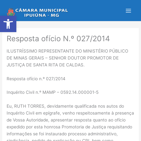
Ir
para
Abrir a barra de ferramentas
o
conteúdo
Resposta ofício N.º 027/2014
ILUSTRÍSSIMO REPRESENTANTE DO MINISTÉRIO PÚBLICO
DE MINAS GERAIS – SENHOR DOUTOR PROMOTOR DE
JUSTIÇA DE SANTA RITA DE CALDAS.
Resposta ofício n.º 027/2014
Inquérito Civil n.º MAMP – 0592.14.000001-5
Eu, RUTH TORRES, devidamente qualificada nos autos do
Inquérito Civil em epígrafe, venho respeitosamente à presença
de Vossa Autoridade, apresentar resposta quanto ao ofício
expedido por esta honrosa Promotoria de Justiça requisitando
informações se foi instaurado processo administrativo,
sindicância, pedido de explicação ou CPI, bem como