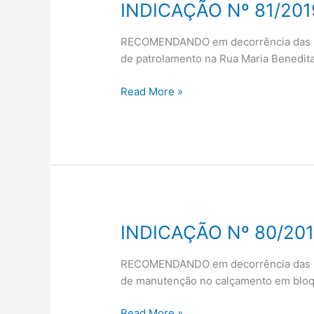
INDICAÇÃO Nº 81/201
INDICAÇÃO
Nº
81/2019
RECOMENDANDO em decorrência das más 
de patrolamento na Rua Maria Benedita
Read More »
INDICAÇÃO Nº 80/20
INDICAÇÃO
Nº
80/2019
RECOMENDANDO em decorrência das más 
de manutenção no calçamento em bloqu
Read More »