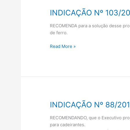
INDICAÇÃO Nº 103/20
INDICAÇÃO
Nº
103/2019
RECOMENDA para a solução desse proble
de ferro.
Read More »
INDICAÇÃO Nº 88/20
INDICAÇÃO
Nº
88/2019
RECOMENDANDO, que o Executivo propo
para cadeirantes.