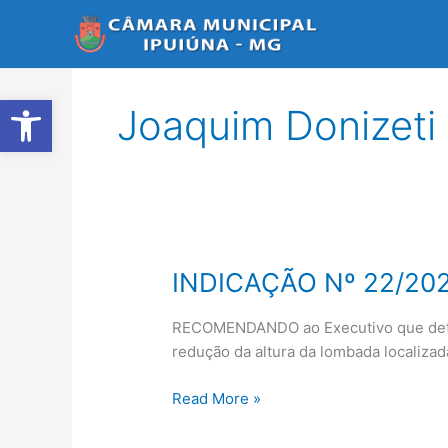
Ir
para
o
conteúdo
Abrir a barra de ferramentas
Joaquim Donizeti
INDICAÇÃO Nº 22/20
INDICAÇÃO
Nº
22/2020
RECOMENDANDO ao Executivo que deter
redução da altura da lombada localizad
Read More »