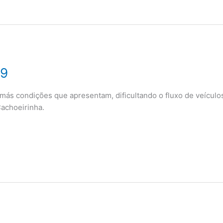
19
condições que apresentam, dificultando o fluxo de veículos
Cachoeirinha.