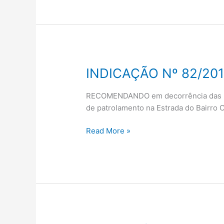
INDICAÇÃO Nº 82/20
INDICAÇÃO
Nº
82/2019
RECOMENDANDO em decorrência das más 
de patrolamento na Estrada do Bairro 
Read More »