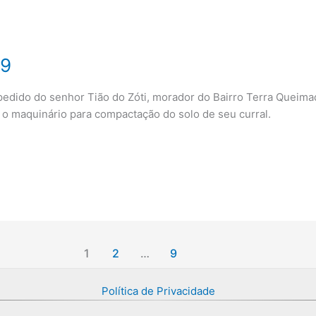
19
do do senhor Tião do Zóti, morador do Bairro Terra Queimada
o maquinário para compactação do solo de seu curral.
1
2
…
9
Política de Privacidade