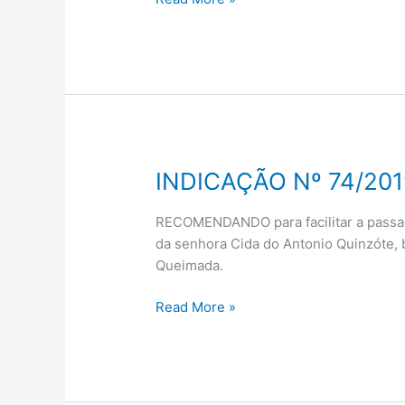
INDICAÇÃO Nº 74/201
INDICAÇÃO
Nº
74/2019
RECOMENDANDO para facilitar a passag
da senhora Cida do Antonio Quinzóte, 
Queimada.
Read More »