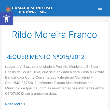
Ir
para
Abrir a barra de ferramentas
o
conteúdo
Rildo Moreira Franco
REQUERIMENTO Nº015/2012
REQUERIMENTO
Nº015/2012
requer a V. Exa., seja oficiado o Prefeito Municipal, Sr Elder
Cássio de Souza Oliva, que seja enviado a esta Casa o Extrato
Bancário da Conta Corrente equivalente ao Convênio –
Setur/MG 067/2012, referente Placas Sinalizadoras no
Município de Ipuiuna, com as movimentações efetuadas entre
06/07/2012 até a presente data.
Read More »