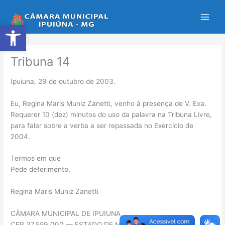
Ir
para
Abrir a barra de ferramentas
o
conteúdo
Tribuna 14
Ipuiuna, 29 de outubro de 2003.
Eu, Regina Maris Muniz Zanetti, venho à presença de V. Exa.
Requerer 10 (dez) minutos do uso da palavra na Tribuna Livre,
para falar sobre a verba a ser repassada no Exercício de
2004.
Termos em que
Pede deferimento.
Regina Maris Muniz Zanetti
CÂMARA MUNICIPAL DE IPUIUNA
CEP 37.559.000 — ESTADO DE MINAS GERAIS