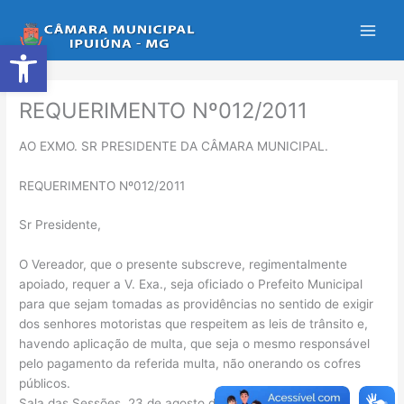
Ir
para
Abrir a barra de ferramentas
o
conteúdo
REQUERIMENTO Nº012/2011
AO EXMO. SR PRESIDENTE DA CÂMARA MUNICIPAL.
REQUERIMENTO Nº012/2011
Sr Presidente,
O Vereador, que o presente subscreve, regimentalmente
apoiado, requer a V. Exa., seja oficiado o Prefeito Municipal
para que sejam tomadas as providências no sentido de exigir
dos senhores motoristas que respeitem as leis de trânsito e,
havendo aplicação de multa, que seja o mesmo responsável
pelo pagamento da referida multa, não onerando os cofres
públicos.
Sala das Sessões, 23 de agosto de 2011.