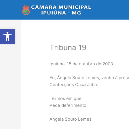
Ir
para
o
conteúdo
Abrir a barra de ferramentas
Tribuna 19
Ipuiuna, 15 de outubro de 2003.
Eu, Ângela Souto Lemes, venho à presen
Confecções Caçaratiba.
Termos em que
Pede deferimento.
Ângela Souto Lemes