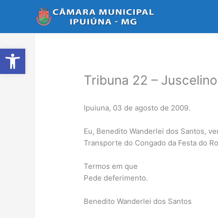
Ir
para
o
conteúdo
Abrir a barra de ferramentas
Tribuna 22 – Juscelino
Ipuiuna, 03 de agosto de 2009.
Eu, Benedito Wanderlei dos Santos, ven
Transporte do Congado da Festa do Ro
Termos em que
Pede deferimento.
Benedito Wanderlei dos Santos