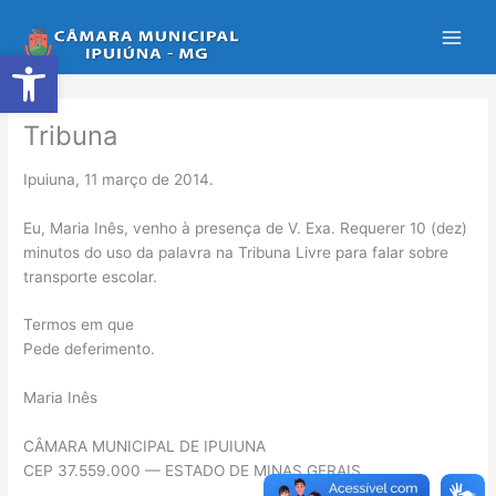
Ir
para
Abrir a barra de ferramentas
o
conteúdo
Tribuna
Ipuiuna, 11 março de 2014.
Eu, Maria Inês, venho à presença de V. Exa. Requerer 10 (dez)
minutos do uso da palavra na Tribuna Livre para falar sobre
transporte escolar.
Termos em que
Pede deferimento.
Maria Inês
CÂMARA MUNICIPAL DE IPUIUNA
CEP 37.559.000 — ESTADO DE MINAS GERAIS