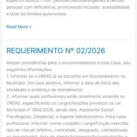
Espectro Autista (TEA), pessoas neurodivergentes e demais
pessoas com deficiência, promovendo inclusão, acessibilidade
e lazer às famílias ipuiunenses.
Read More »
REQUERIMENTO Nº 02/2026
REQUERIMENTO
Nº
Requer providências para o encaminhamento a esta Casa, das
02/2026
seguintes informações:
1. Informar se o CREAS já se encontra em funcionamento no
Município. Em caso positivo, informar a data de início das
atividades e endereço de atendimento.
2. Informar quais profissionais estão atualmente atuando no
CREAS, especificando os cargos/funções previstos na Lei
Municipal nº 1854/2026, sendo eles: Assistente Social;
Psicólogo(a); Zelador(a); e Agente Administrativo. Para cada
profissional, informar: nome completo; cargo/função exercida;
tipo de vínculo (efetivo, contratado, designado, comissionado
ou terceirizado); data de admissão/nomeação/contratação; e