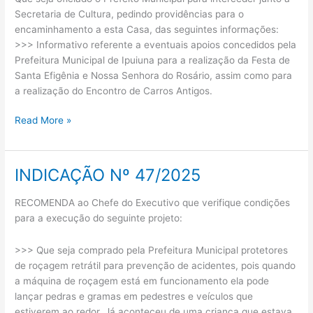
Secretaria de Cultura, pedindo providências para o
encaminhamento a esta Casa, das seguintes informações:
>>> Informativo referente a eventuais apoios concedidos pela
Prefeitura Municipal de Ipuiuna para a realização da Festa de
Santa Efigênia e Nossa Senhora do Rosário, assim como para
a realização do Encontro de Carros Antigos.
Read More »
INDICAÇÃO Nº 47/2025
INDICAÇÃO
Nº
RECOMENDA ao Chefe do Executivo que verifique condições
47/2025
para a execução do seguinte projeto:
>>> Que seja comprado pela Prefeitura Municipal protetores
de roçagem retrátil para prevenção de acidentes, pois quando
a máquina de roçagem está em funcionamento ela pode
lançar pedras e gramas em pedestres e veículos que
estiverem ao redor. Já aconteceu de uma criança que estava