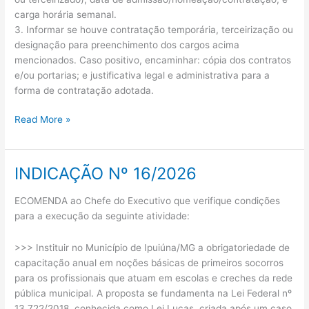
carga horária semanal.
3. Informar se houve contratação temporária, terceirização ou
designação para preenchimento dos cargos acima
mencionados. Caso positivo, encaminhar: cópia dos contratos
e/ou portarias; e justificativa legal e administrativa para a
forma de contratação adotada.
Read More »
INDICAÇÃO Nº 16/2026
INDICAÇÃO
Nº
ECOMENDA ao Chefe do Executivo que verifique condições
16/2026
para a execução da seguinte atividade:
>>> Instituir no Município de Ipuiúna/MG a obrigatoriedade de
capacitação anual em noções básicas de primeiros socorros
para os profissionais que atuam em escolas e creches da rede
pública municipal. A proposta se fundamenta na Lei Federal nº
13.722/2018, conhecida como Lei Lucas, criada após um caso