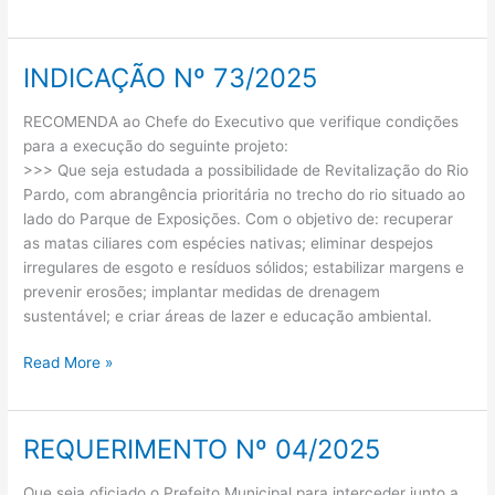
INDICAÇÃO Nº 73/2025
INDICAÇÃO
Nº
RECOMENDA ao Chefe do Executivo que verifique condições
73/2025
para a execução do seguinte projeto:
>>> Que seja estudada a possibilidade de Revitalização do Rio
Pardo, com abrangência prioritária no trecho do rio situado ao
lado do Parque de Exposições. Com o objetivo de: recuperar
as matas ciliares com espécies nativas; eliminar despejos
irregulares de esgoto e resíduos sólidos; estabilizar margens e
prevenir erosões; implantar medidas de drenagem
sustentável; e criar áreas de lazer e educação ambiental.
Read More »
REQUERIMENTO Nº 04/2025
REQUERIMENTO
Nº
Que seja oficiado o Prefeito Municipal para interceder junto a
04/2025