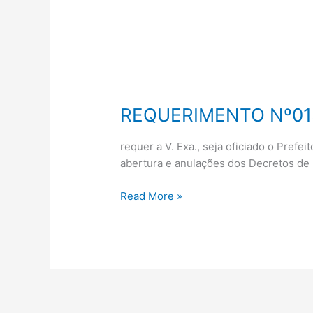
REQUERIMENTO Nº01
REQUERIMENTO
Nº013/2011
requer a V. Exa., seja oficiado o Pref
abertura e anulações dos Decretos de
Read More »