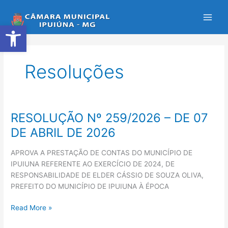
Ir
para
Abrir a barra de ferramentas
o
conteúdo
Resoluções
RESOLUÇÃO Nº 259/2026 – DE 07
RESOLUÇÃO
Nº
DE ABRIL DE 2026
259/2026
–
APROVA A PRESTAÇÃO DE CONTAS DO MUNICÍPIO DE
DE
IPUIUNA REFERENTE AO EXERCÍCIO DE 2024, DE
07
RESPONSABILIDADE DE ELDER CÁSSIO DE SOUZA OLIVA,
DE
PREFEITO DO MUNICÍPIO DE IPUIUNA À ÉPOCA
ABRIL
DE
Read More »
2026