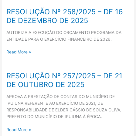
RESOLUÇÃO Nº 258/2025 – DE 16
RESOLUÇÃO
Nº
DE DEZEMBRO DE 2025
258/2025
–
AUTORIZA A EXECUÇÃO DO ORÇAMENTO PROGRAMA DA
DE
ENTIDADE PARA O EXERCÍCIO FINANCEIRO DE 2026.
16
DE
Read More »
DEZEMBRO
DE
2025
RESOLUÇÃO Nº 257/2025 – DE 21
RESOLUÇÃO
Nº
DE OUTUBRO DE 2025
257/2025
–
APROVA A PRESTAÇÃO DE CONTAS DO MUNICÍPIO DE
DE
IPUIUNA REFERENTE AO EXERCÍCIO DE 2021, DE
21
RESPONSABILIDADE DE ELDER CÁSSIO DE SOUZA OLIVA,
DE
PREFEITO DO MUNICÍPIO DE IPUIUNA À ÉPOCA.
OUTUBRO
DE
Read More »
2025