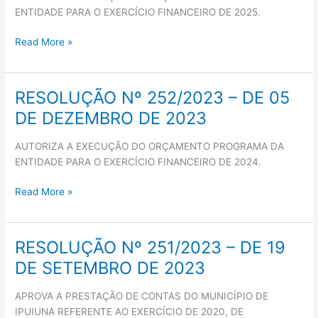
DE
ENTIDADE PARA O EXERCÍCIO FINANCEIRO DE 2025.
26
DE
Read More »
NOVEMBRO
DE
2024
RESOLUÇÃO Nº 252/2023 – DE 05
RESOLUÇÃO
Nº
DE DEZEMBRO DE 2023
252/2023
–
AUTORIZA A EXECUÇÃO DO ORÇAMENTO PROGRAMA DA
DE
ENTIDADE PARA O EXERCÍCIO FINANCEIRO DE 2024.
05
DE
Read More »
DEZEMBRO
DE
2023
RESOLUÇÃO Nº 251/2023 – DE 19
RESOLUÇÃO
Nº
DE SETEMBRO DE 2023
251/2023
–
APROVA A PRESTAÇÃO DE CONTAS DO MUNICÍPIO DE
DE
IPUIUNA REFERENTE AO EXERCÍCIO DE 2020, DE