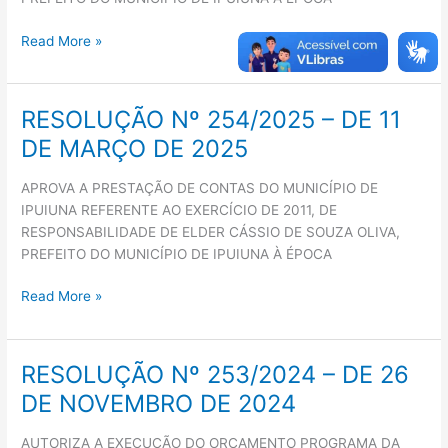
MARÇO
DE
Read More »
2025
RESOLUÇÃO Nº 254/2025 – DE 11
RESOLUÇÃO
Nº
DE MARÇO DE 2025
254/2025
–
APROVA A PRESTAÇÃO DE CONTAS DO MUNICÍPIO DE
DE
IPUIUNA REFERENTE AO EXERCÍCIO DE 2011, DE
11
RESPONSABILIDADE DE ELDER CÁSSIO DE SOUZA OLIVA,
DE
PREFEITO DO MUNICÍPIO DE IPUIUNA À ÉPOCA
MARÇO
DE
Read More »
2025
RESOLUÇÃO Nº 253/2024 – DE 26
RESOLUÇÃO
Nº
DE NOVEMBRO DE 2024
253/2024
–
AUTORIZA A EXECUÇÃO DO ORÇAMENTO PROGRAMA DA