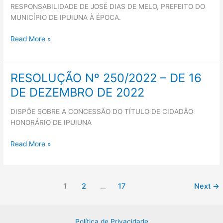
19
RESPONSABILIDADE DE JOSÉ DIAS DE MELO, PREFEITO DO
DE
MUNICÍPIO DE IPUIUNA À ÉPOCA.
SETEMBRO
DE
Read More »
2023
RESOLUÇÃO Nº 250/2022 – DE 16
RESOLUÇÃO
Nº
DE DEZEMBRO DE 2022
250/2022
–
DISPÕE SOBRE A CONCESSÃO DO TÍTULO DE CIDADÃO
DE
HONORÁRIO DE IPUIUNA
16
DE
Read More »
DEZEMBRO
DE
2022
1
2
…
17
Next
→
Política de Privacidade