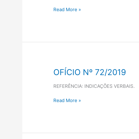
29
DE
Read More »
JULHO
DE
2020
OFÍCIO Nº 72/2019
OFÍCIO
Nº
72/2019
REFERÊNCIA: INDICAÇÕES VERBAIS.
Read More »