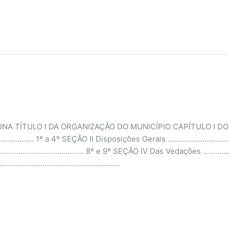
UNA TÍTULO I DA ORGANIZAÇÃO DO MUNICÍPIO CAPÍTULO I DO 
……….. 1º a 4º SEÇÃO II Disposições Gerais …………………
o ……………………………………………. 8º e 9º SEÇÃO IV Das Vedaçõe
pio ……………………………………………………….