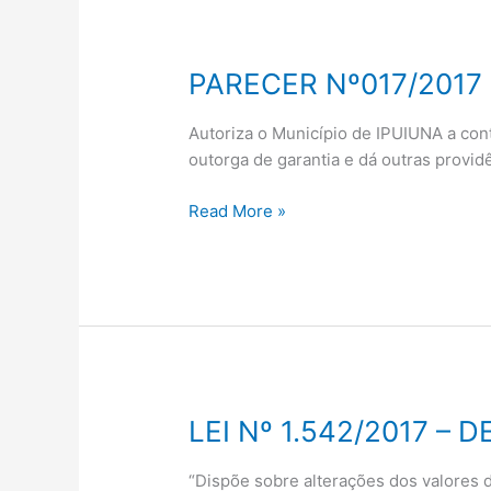
PARECER Nº017/2017
PARECER
Nº017/2017
Autoriza o Município de IPUIUNA a co
outorga de garantia e dá outras provid
Read More »
LEI Nº 1.542/2017 – D
LEI
Nº
1.542/2017
“Dispõe sobre alterações dos valores