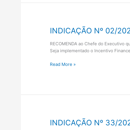
PELA
CELEBRAÇÃO
DE
SEUS
INDICAÇÃO Nº 02/20
INDICAÇÃO
26
Nº
ANOS
02/2024
RECOMENDA ao Chefe do Executivo que 
DE
Seja implementado o Incentivo Finance
FUNDAÇÃO
NO
Read More »
MUNICÍPIO
INDICAÇÃO Nº 33/20
INDICAÇÃO
Nº