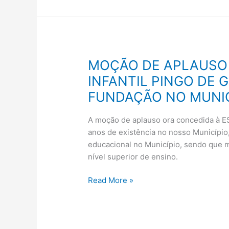
em
02/09/2025
MOÇÃO DE APLAUSO 
MOÇÃO
DE
INFANTIL PINGO DE 
APLAUSO
FUNDAÇÃO NO MUNIC
À
ESCOLA
A moção de aplauso ora concedida à 
YOLANDA
anos de existência no nosso Municípi
FERREIRA
educacional no Município, sendo que m
FRANCO
nível superior de ensino.
–
EDUCAÇÃO
Read More »
INFANTIL
PINGO
DE
GENTE,