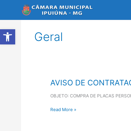
Ir
para
o
conteúdo
Abrir a barra de ferramentas
Geral
AVISO DE CONTRATAÇÃ
AVISO
DE
CONTRATAÇÃO
OBJETO: COMPRA DE PLACAS PERSON
DIRETA
Nº
Read More »
17/2025
–
Publicado