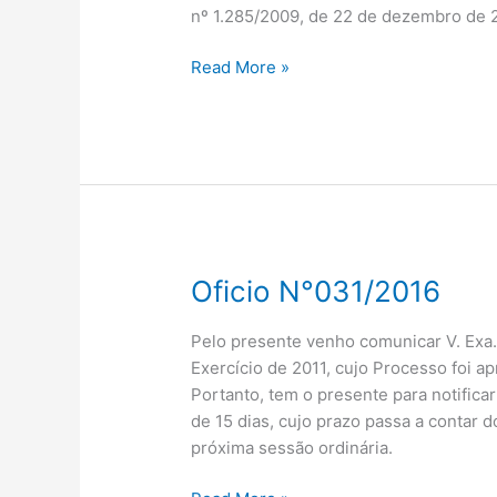
–
nº 1.285/2009, de 22 de dezembro de 
DE
05
Read More »
DE
ABRIL
DE
2017.
Oficio N°031/2016
Oficio
N°031/2016
Pelo presente venho comunicar V. Exa
Exercício de 2011, cujo Processo foi 
Portanto, tem o presente para notifica
de 15 dias, cujo prazo passa a contar d
próxima sessão ordinária.